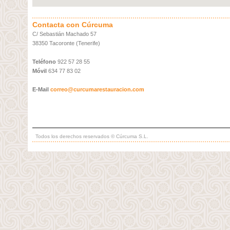
Contacta con Cúrcuma
C/ Sebastián Machado 57
38350 Tacoronte (Tenerife)
Teléfono
922 57 28 55
Móvil
634 77 83 02
E-Mail
correo@curcumarestauracion.com
_
Todos los derechos reservados © Cúrcuma S.L.